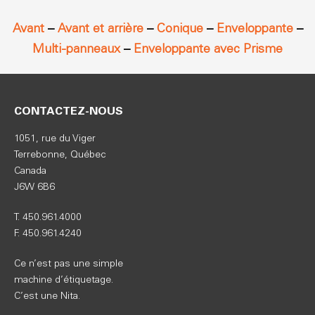
Avant
–
Avant et arrière
–
Conique
–
Enveloppante
–
Multi-panneaux
–
Enveloppante avec Prisme
CONTACTEZ-NOUS
1051, rue du Viger
Terrebonne, Québec
Canada
J6W 6B6
T. 450.961.4000
F. 450.961.4240
Ce n’est pas une simple
machine d’étiquetage.
C’est une Nita.