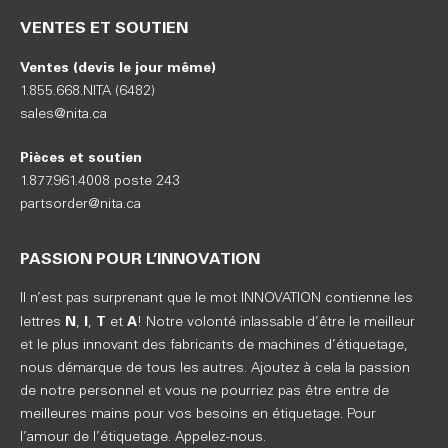
VENTES ET SOUTIEN
Ventes (devis le jour même)
1.855.668.NITA (6482)
sales@nita.ca
Pièces et soutien
1.877.961.4008 poste 243
partsorder@nita.ca
PASSION POUR L’INNOVATION
Il n’est pas surprenant que le mot INNOVATION contienne les
N
I
T
A
lettres
,
,
et
! Notre volonté inlassable d’être le meilleur
et le plus innovant des fabricants de machines d’étiquetage,
nous démarque de tous les autres. Ajoutez à cela la passion
de notre personnel et vous ne pourriez pas être entre de
meilleures mains pour vos besoins en étiquetage. Pour
l’amour de l’étiquetage. Appelez-nous.