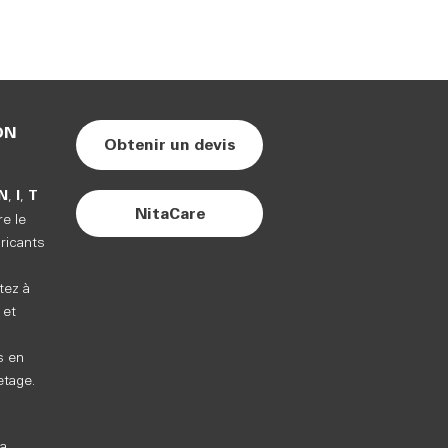
ON
Obtenir un devis
N
I
T
,
,
NitaCare
re le
bricants
tez à
 et
s en
etage.
a.