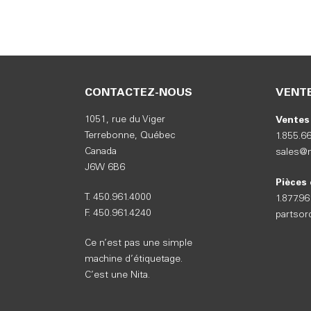
CONTACTEZ-NOUS
VENTE
Ventes 
1051, rue du Viger
Terrebonne, Québec
1.855.6
Canada
sales@n
J6W 6B6
Pièces 
T. 450.961.4000
1.877.9
F. 450.961.4240
partsor
Ce n’est pas une simple
machine d’étiquetage.
C’est une Nita.