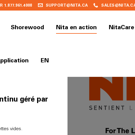
1.877.961.4008
SUPPORT@NITA.CA
SALES@NITA.C
Shorewood
Nita en action
NitaCare
pplication
EN
RRÊT
ntinu géré par
ttes vides.