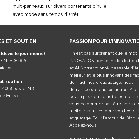
multi-panneaux sur divers contenants d’huile
avec mode sans temps d’arrêt
S ET SOUTIEN
PASSION POUR L’INNOVATI
(devis le jour même)
Il n’est pas surprenant que le mot
68.NITA (6482)
INNOVATION contienne les lettres
A
ita.ca
et
! Notre volonté inlassable d’êt
meilleur et le plus innovant des fa
et soutien
de machines d’étiquetage, nous
61.4008 poste 243
démarque de tous les autres. Ajou
der@nita.ca
cela la passion de notre personnel
vous ne pourriez pas être entre de
meilleures mains pour vos besoin
étiquetage. Pour l’amour de l’étiqu
Appelez-nous.
Parlez à un membre de l’équipe Nit