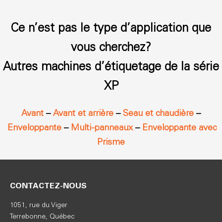
Ce n’est pas le type d’application que
vous cherchez?
Autres machines d’étiquetage de la série
XP
Avant
–
Avant et arrière
–
Seau et chaudière
–
Enveloppante
–
Multi-panneaux
–
Enveloppante avec
Prisme
CONTACTEZ-NOUS
1051, rue du Viger
Terrebonne, Québec