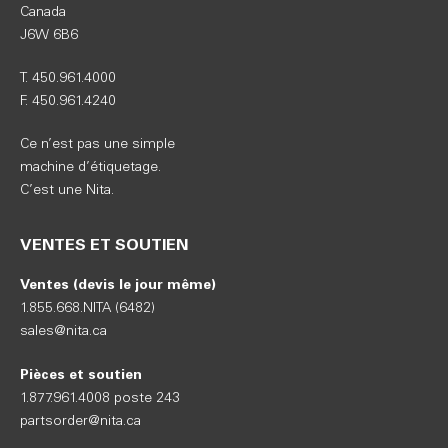
Canada
J6W 6B6
T. 450.961.4000
F. 450.961.4240
Ce n’est pas une simple
machine d’étiquetage.
C’est une Nita.
VENTES ET SOUTIEN
Ventes (devis le jour même)
1.855.668.NITA (6482)
sales@nita.ca
Pièces et soutien
1.877.961.4008 poste 243
partsorder@nita.ca