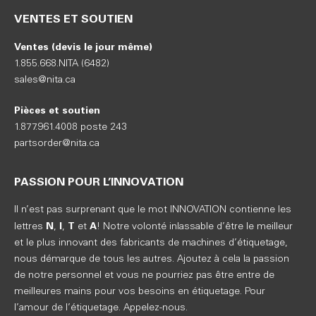
VENTES ET SOUTIEN
Ventes (devis le jour même)
1.855.668.NITA (6482)
sales@nita.ca
Pièces et soutien
1.877.961.4008 poste 243
partsorder@nita.ca
PASSION POUR L’INNOVATION
Il n’est pas surprenant que le mot INNOVATION contienne les
N
I
T
A
lettres
,
,
et
! Notre volonté inlassable d’être le meilleur
et le plus innovant des fabricants de machines d’étiquetage,
nous démarque de tous les autres. Ajoutez à cela la passion
de notre personnel et vous ne pourriez pas être entre de
meilleures mains pour vos besoins en étiquetage. Pour
l’amour de l’étiquetage. Appelez-nous.